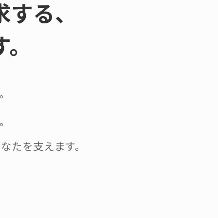
求する、
す。
。
。
なたを支えます。